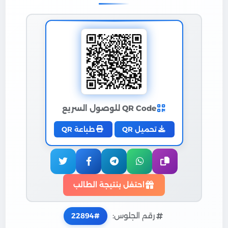
QR Code للوصول السريع
تحميل QR
طباعة QR
احتفل بنتيجة الطالب
رقم الجلوس:
22894