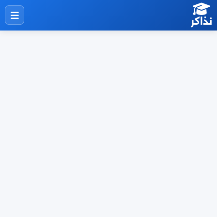
نذاكر