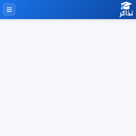
نذاكر