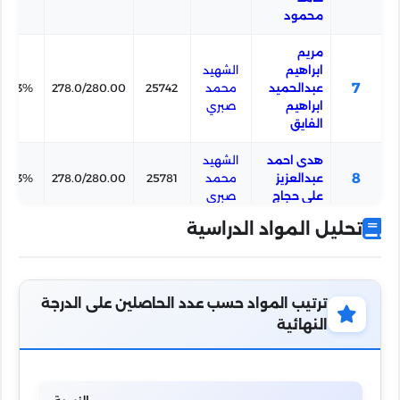
محمود
مريم
ابراهيم
الشهيد
7
عبدالحميد
محمد
25742
278.0/280.00
99.3%
ابراهيم
صبري
الفايق
هدى احمد
الشهيد
8
عبدالعزيز
محمد
25781
278.0/280.00
99.3%
على حجاج
صبري
تحليل المواد الدراسية
رحيق خالد
خالد
9
الليثى يونس
حسنين
27623
277.5/280.00
99.1%
الليثى على
ت.ا
ترتيب المواد حسب عدد الحاصلين على الدرجة
خالد
فاطمه على
10
النهائية
حسنين
27620
277.5/280.00
99.1%
عبدربه على
ت.ا
خالد
مريم محمد
11
حسنين
27633
277.5/280.00
99.1%