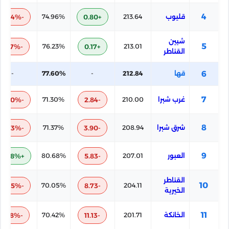
4
قليوب
213.64
+0.80
74.96%
-2.64%
عبد الخالق فتحي ت ا
شبين
تحديث بيانات المدرسة
5
-1.37%
76.23%
+0.17
213.01
القناطر
6
قها
212.84
-
77.60%
-
عبدالله الشراقي ت أ
7
غرب شبرا
210.00
-2.84
تحديث بيانات المدرسة
71.30%
-6.30%
8
شرق شبرا
208.94
-3.90
71.37%
-6.23%
عزبة الباجور ت ا
تحديث بيانات المدرسة
9
العبور
207.01
-5.83
80.68%
+3.08%
القناطر
10
-7.55%
70.05%
-8.73
204.11
قها الرسمية للغات
الخيرية
تحديث بيانات المدرسة
11
الخانكة
201.71
-11.13
70.42%
-7.18%