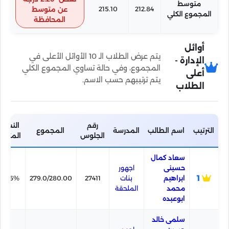
متوسط
212.84
215.10
عن متوسط
المجموع الكلي
المحافظة
أوائل
يتم عرض الطلاب الـ 10 الأوائل الأعلى في
الإدارة -
المجموع، وفي حالة تساوي المجموع الكلي
أعلى
يتم ترتيبهم حسب الاسم.
الطلاب
رقم
النسبة
الترتيب
اسم الطالب
المدرسة
المجموع
الجلوس
المئوية
سعاد كمال
حسينى
اجهور
1
ابراهيم
بنات
27411
279.0/280.00
99.6%
محمد
الملحقة
ابوعبده
سلمى خالد