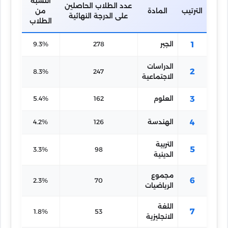
النسبة
احمد محمد
عدد الطلاب الحاصلين
ت.ا
الترتيب
المادة
من
على الدرجة النهائية
الطلاب
هنا سعد
الشهيد
الدين عزيز
12
1
محمد
25785
277.5/280.00
99.1%
الجبر
278
9.3%
محمود على
صبري
ابوزيد
الدراسات
2
8.3%
247
الاجتماعية
3
العلوم
162
5.4%
4
الهندسة
126
4.2%
التربية
5
3.3%
98
الدينية
مجموع
6
2.3%
70
الرياضيات
اللغة
7
1.8%
53
الانجليزية