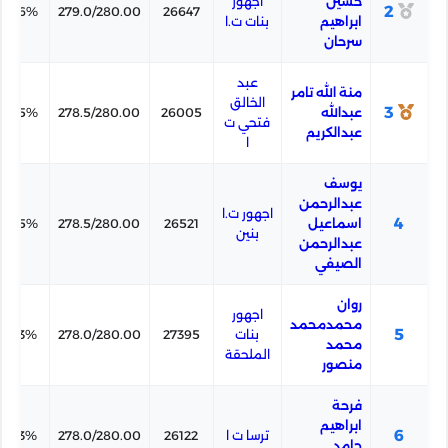
حسين
اجهور
2
99.6%
279.0/280.00
26647
ابراهيم
بنات ت.ا
سرحان
عبد
منة الله تامر
الخالق
3
عبدالله
26005
278.5/280.00
99.5%
فتحي ت
عبدالكريم
ا
يوسف
عبدالرحمن
اجهور ت.ا
4
اسماعيل
26521
278.5/280.00
99.5%
بنين
عبدالرحمن
الصيفي
روان
اجهور
محمدمحمد
5
بنات
27395
278.0/280.00
99.3%
محمد
الملحقة
منصور
فرحة
ابراهيم
6
ترسا ت ا
26122
278.0/280.00
99.3%
حامد