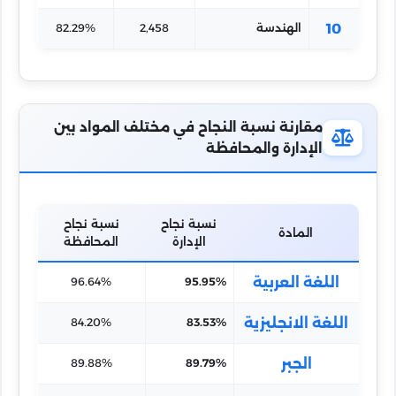
10
الهندسة
2,458
82.29%
مقارنة نسبة النجاح في مختلف المواد بين
الإدارة والمحافظة
نسبة نجاح
نسبة نجاح
المادة
الإدارة
المحافظة
اللغة العربية
96.64%
95.95%
اللغة الانجليزية
84.20%
83.53%
الجبر
89.88%
89.79%