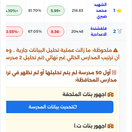
الشهيد
1
محمد
218.83
+5.99
81.70%
+4.10%
صبري
قلقشندة
2
-10.55%
67.05%
-8.36
204.48
الاعدادية
ملحوظة: ما زالت عملية تحليل البيانات جارية .. وهذا
أن ترتيب المدارس الحالي غير نهائي (تم تحليل 2 مدرسة من 18)
أول 50 مدرسة لم يتم تحليلها أو لم تظهر في ترتيب
مدارس المحافظة:
اجهور بنات الملحقة
تحديث بيانات المدرسة
اجهور بنات ت.ا