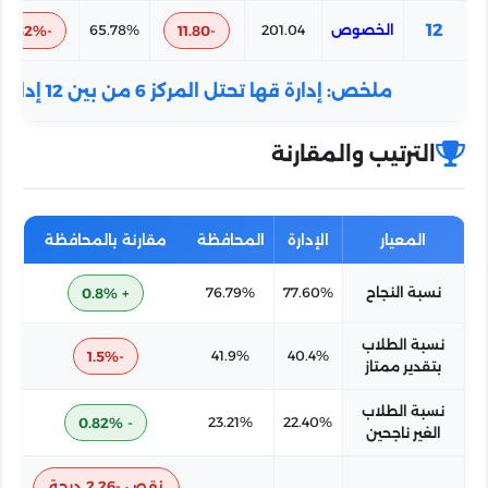
قها بنون ع
12
الخصوص
201.04
-11.80
65.78%
-11.82%
تحديث بيانات المدرسة
ملخص:
إدارة
قها
تحتل المركز
6
من بين
12
إدارة
كومبتين الاعدادية ا
الترتيب والمقارنة
تحديث بيانات المدرسة
المعيار
الإدارة
المحافظة
مقارنة بالمحافظة
نسبة النجاح
77.60%
76.79%
+ 0.8%
نسبة الطلاب
-1.5%
41.9%
40.4%
بتقدير ممتاز
نسبة الطلاب
- 0.82%
23.21%
22.40%
الغير ناجحين
نقص -2.26 درجة