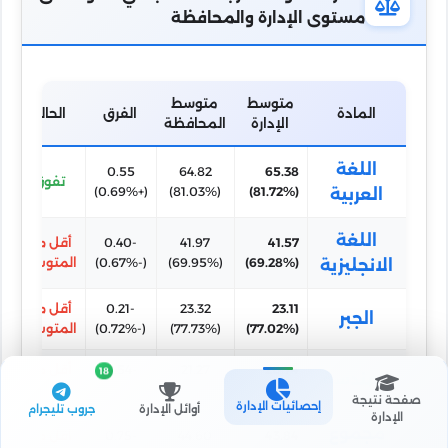
مستوى الإدارة والمحافظة
متوسط
متوسط
المادة
الفرق
الحالة
الإدارة
المحافظة
اللغة
0.55
64.82
65.38
تفوق
(+0.69%)
(81.03%)
(81.72%)
العربية
اللغة
41.57
41.97
-0.40
أقل من
(69.28%)
(69.95%)
(-0.67%)
المتوسط
الانجليزية
23.11
23.32
-0.21
أقل من
الجبر
(77.02%)
(77.73%)
(-0.72%)
المتوسط
20.74
21.27
-0.54
أقل من
18
الهندسة
(69.12%)
(70.92%)
(-1.80%)
المتوسط
صفحة نتيجة
إحصائيات الإدارة
أوائل الإدارة
جروب تليجرام
الإدارة
مجموع
43.84
44.60
-0.75
أقل من