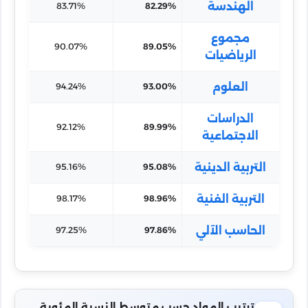
الهندسة
83.71%
82.29%
مجموع
90.07%
89.05%
الرياضيات
العلوم
94.24%
93.00%
الدراسات
92.12%
89.99%
الاجتماعية
التربية الدينية
95.16%
95.08%
التربية الفنية
98.17%
98.96%
الحاسب الآلي
97.25%
97.86%
ترتيب المواد حسب متوسط النسبة المئوية