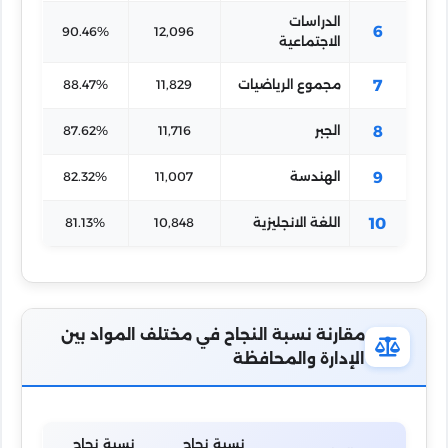
الدراسات
6
90.46%
12,096
الاجتماعية
7
مجموع الرياضيات
11,829
88.47%
8
الجبر
11,716
87.62%
9
الهندسة
11,007
82.32%
10
اللغة الانجليزية
10,848
81.13%
مقارنة نسبة النجاح في مختلف المواد بين
الإدارة والمحافظة
نسبة نجاح
نسبة نجاح