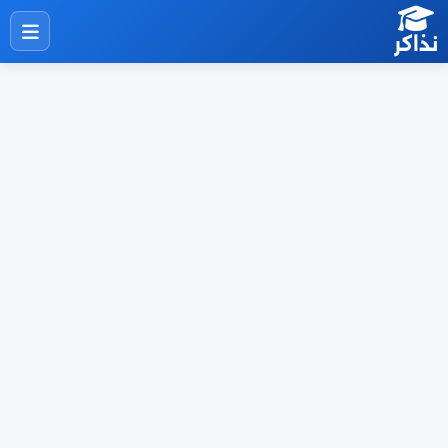
نذاكر