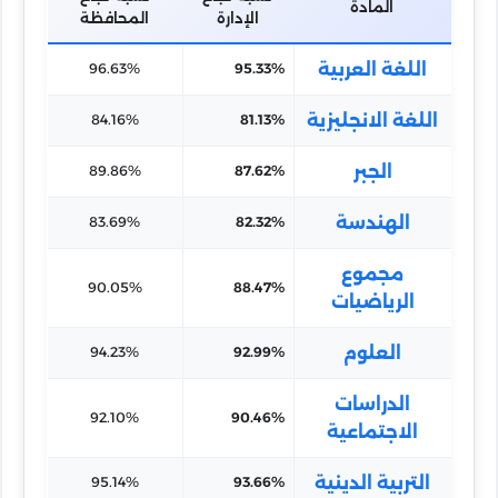
المادة
الإدارة
المحافظة
اللغة العربية
96.63%
95.33%
اللغة الانجليزية
84.16%
81.13%
الجبر
89.86%
87.62%
الهندسة
83.69%
82.32%
مجموع
90.05%
88.47%
الرياضيات
العلوم
94.23%
92.99%
الدراسات
92.10%
90.46%
الاجتماعية
التربية الدينية
95.14%
93.66%