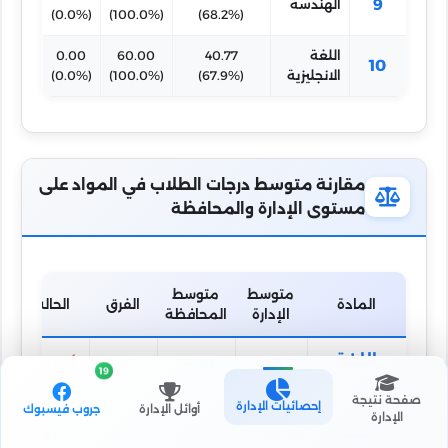
9
الهندسة
(0.0%)
(100.0%)
(68.2%)
اللغة
40.77
60.00
0.00
10
الانجليزية
(67.9%)
(100.0%)
(0.0%)
مقارنة متوسط درجات الطلاب في المواد على
مستوى الإدارة والمحافظة
متوسط
متوسط
المادة
الفرق
الحالة
الإدارة
المحافظة
اللغة
63.32
64.80
-1.48
أقل من
19
(79.15%)
(81.00%)
(-1.86%)
المتوسط
العربية
صفحة نتيجة
إحصائيات الإدارة
أوائل الإدارة
جروب فيسبوك
الإدارة
اللغة
40.77
41.95
-1.18
أقل من