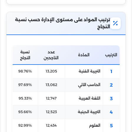
ترتيب المواد على مستوى الإدارة حسب نسبة
النجاح
عدد
نسبة
الترتيب
المادة
الناجحين
النجاح
1
التربية الفنية
13,205
98.76%
2
الحاسب الآلي
13,062
97.69%
3
اللغة العربية
12,747
95.33%
4
التربية الدينية
12,523
93.66%
5
العلوم
12,434
92.99%