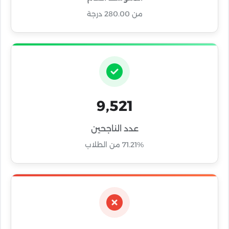
من 280.00 درجة
9,521
عدد الناجحين
71.21% من الطلاب