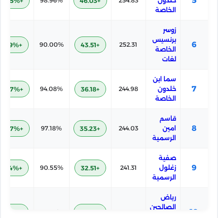
5
خلدون
254.83
+46.03
98.96%
+27.75%
الخاصة
زوسر
برنسيس
6
+18.79%
90.00%
+43.51
252.31
الخاصة
لغات
سما ابن
7
خلدون
244.98
+36.18
94.08%
+22.87%
الخاصة
قاسم
8
امين
244.03
+35.23
97.18%
+25.97%
الرسمية
صفية
9
زغلول
241.31
+32.51
90.55%
+19.34%
الرسمية
رياض
الصالحين
10
+13.72%
84.93%
+28.35
237.15
الخاصة