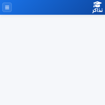
نذاكر