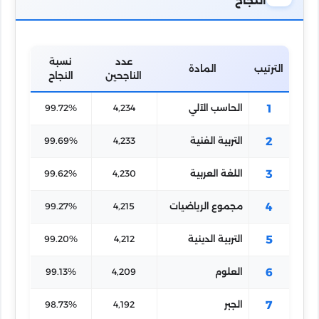
النجاح
عدد
نسبة
الترتيب
المادة
الناجحين
النجاح
1
الحاسب الآلي
4,234
99.72%
2
التربية الفنية
4,233
99.69%
3
اللغة العربية
4,230
99.62%
4
مجموع الرياضيات
4,215
99.27%
5
التربية الدينية
4,212
99.20%
6
العلوم
4,209
99.13%
7
الجبر
4,192
98.73%