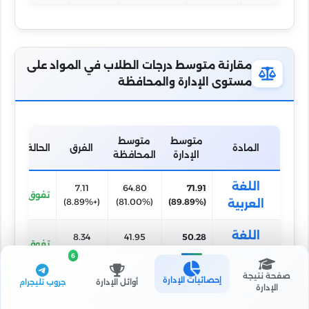
مقارنة متوسط درجات الطلاب في المواد على
مستوى الإدارة والمحافظة
متوسط
متوسط
المادة
الفرق
الحالة
الإدارة
المحافظة
اللغة
7.11
64.80
71.91
تفوق
(+8.89%)
(81.00%)
(89.89%)
العربية
اللغة
8.34
41.95
50.28
تفوق
(+13.89%)
(69.91%)
(83.80%)
الانجليزية
6
صفحة نتيجة
إحصائيات الإدارة
أوائل الإدارة
جروب تليجرام
4.03
23.31
27.34
الجبر
الإدارة
تفوق
(+13.43%)
(77.71%)
(91.14%)