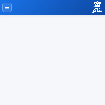
نذاكر