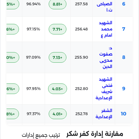
6
الصباحى
257.58
+8.81
96.94%
+2.05%
ت.ا
الشهيد
7
محمد
256.48
+7.71
97.15%
+2.26%
امام ع
د:
صفوت
8
+2.20%
97.09%
+7.13
255.90
محىى
الدين
الشهيد
فتحى
9
+3.06%
97.95%
+4.03
252.80
شريف
الإعدادية
الشقر
10
+2.48%
97.37%
+4.01
252.78
الإعدادية
كفر عزب
11
252.04
مقارنة إدارة كفر شكر
+3.27
99.20%
+4.31%
ترتيب جميع إدارات
غنيم ت.ا