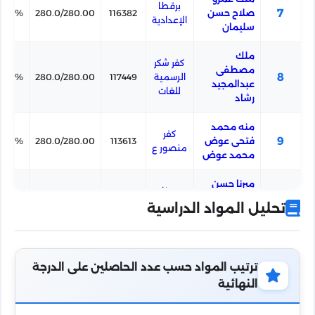
برقطا
7
صلاح حسن
116382
280.0/280.00
00.0%
الإعدادية
سليمان
ملك
كفر شكر
مصطفى
8
الرسمية
117449
280.0/280.00
00.0%
عبدالمجيد
للغات
رشاد
منه محمد
كفر
9
فتحى عوض
113613
280.0/280.00
00.0%
منصور ع
محمد عوض
ميرنا حسن
25 يناير
محمد
10
الرسمية
117523
280.0/280.00
00.0%
تحليل المواد الدراسية
ابراهيم
بكفر شكر
عيسى
ميرهان حازم
كفر شكر
ترتيب المواد حسب عدد الحاصلين على الدرجة
11
محمود خيرى
الرسمية
117452
280.0/280.00
00.0%
النهائية
موسى
للغات
نوسين محمد
كفر على