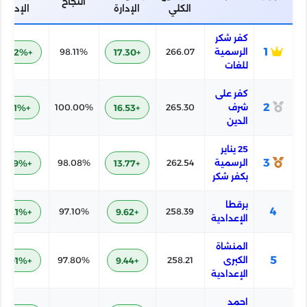
النجاح
الكلي
الإدارة
الإدارة
كفر شكر
1
الرسمية
266.07
+17.30
98.11%
+3.22%
للغات
كفر على
2
شرف
265.30
+16.53
100.00%
+5.11%
الدين
25 يناير
3
الرسمية
262.54
+13.77
98.08%
+3.19%
بكفر شكر
برقطا
4
+2.21%
97.10%
+9.62
258.39
الإعدادية
المنشاة
5
الكبرى
258.21
+9.44
97.80%
+2.91%
الإعدادية
احمد