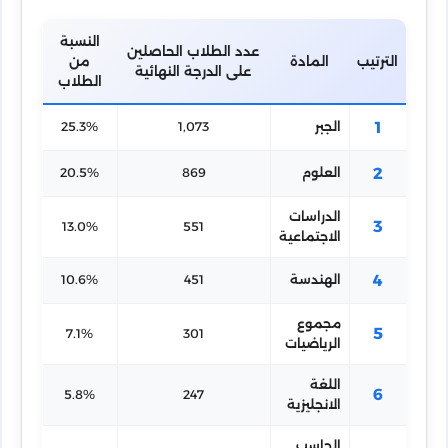
12
عيسى السيد
شرف
113483
280.0/280.00
00.0%
عبدالعال
الدين
النسبة
عدد الطلاب الحاصلين
الترتيب
المادة
من
على الدرجة النهائية
الطلاب
1
الجبر
1,073
25.3%
2
العلوم
869
20.5%
الدراسات
3
13.0%
551
الاجتماعية
4
الهندسة
451
10.6%
مجموع
5
7.1%
301
الرياضيات
اللغة
6
5.8%
247
الانجليزية
الحاسب