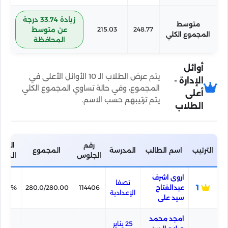
زيادة 33.74 درجة
متوسط
248.77
215.03
عن متوسط
المجموع الكلي
المحافظة
أوائل
يتم عرض الطلاب الـ 10 الأوائل الأعلى في
الإدارة -
المجموع، وفي حالة تساوي المجموع الكلي
أعلى
يتم ترتيبهم حسب الاسم.
الطلاب
رقم
النسب
الترتيب
اسم الطالب
المدرسة
المجموع
الجلوس
المئو
اروى اشرف
تصفا
1
عبدالفتاح
114406
280.0/280.00
00.0%
الإعدادية
سيد على
امجد محمد
25 يناير