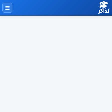
نذاكر