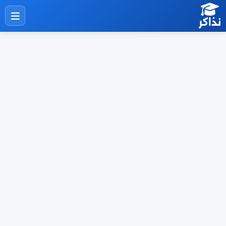
نذاكر