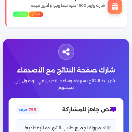
شارك واربح 1500 جنيه نقداً وجوائز أخرى قيمة
جوائز
مباشر
شارك صفحة النتائج مع الأصدقاء
انشر رابط النتائج بسهولة وساعد الآخرين في الوصول إلى
نتيجتهم
نص جاهز للمشاركة
795
حرف