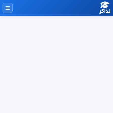
نذاكر