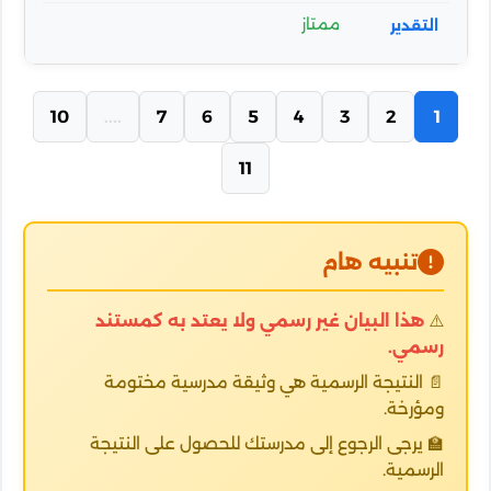
ممتاز
10
....
7
6
5
4
3
2
1
11
تنبيه هام
⚠️
هذا البيان غير رسمي ولا يعتد به كمستند
رسمي.
📄 النتيجة الرسمية هي وثيقة مدرسية مختومة
ومؤرخة.
🏫 يرجى الرجوع إلى مدرستك للحصول على النتيجة
الرسمية.