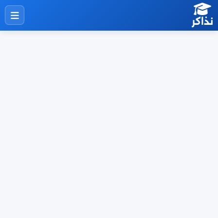
نذاكر