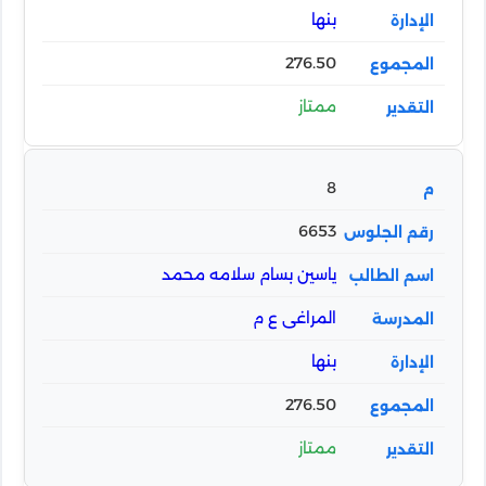
بنها
276.50
ممتاز
8
6653
ياسين بسام سلامه محمد
المراغى ع م
بنها
276.50
ممتاز