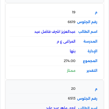
19
6619
عبدالعزيز اشرف فاضل عيد
المراغى ع م
بنها
274.00
ممتاز
20
6513
اروى ماهر عيد عايد