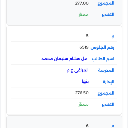
277.00
ممتاز
5
6519
امل هشام سليمان محمد
المراغى ع م
بنها
276.50
ممتاز
6