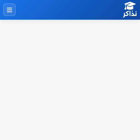
نذاكر