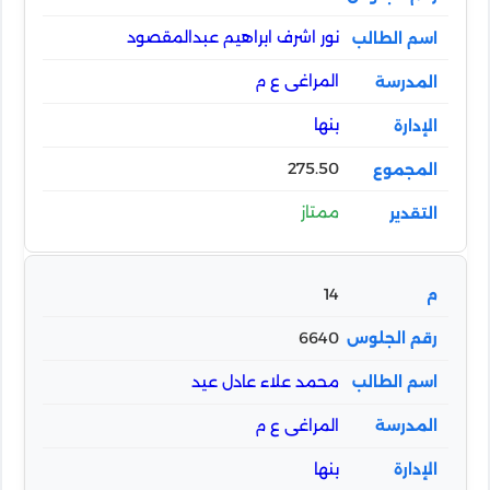
نور اشرف ابراهيم عبدالمقصود
المراغى ع م
بنها
275.50
ممتاز
14
6640
محمد علاء عادل عيد
المراغى ع م
بنها