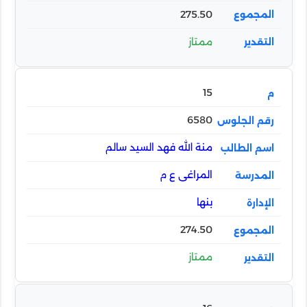
275.50
ممتاز
15
6580
منة الله فهد السيد سالم
المراغى ع م
بنها
274.50
ممتاز