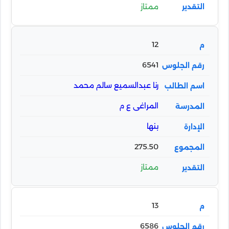
ممتاز
12
6541
رنا عبدالسميع سالم محمد
المراغى ع م
بنها
275.50
ممتاز
13
6586