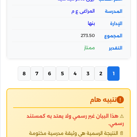
المراغى ع م
بنها
273.50
ممتاز
8
7
6
5
4
3
2
1
تنبيه هام
⚠️
هذا البيان غير رسمي ولا يعتد به كمستند
رسمي.
📄 النتيجة الرسمية هي وثيقة مدرسية مختومة