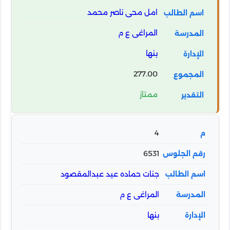
امل محى ناصر محمد
المراغى ع م
بنها
277.00
ممتاز
4
6531
جنات حماده عيد عبدالمقصود
المراغى ع م
بنها