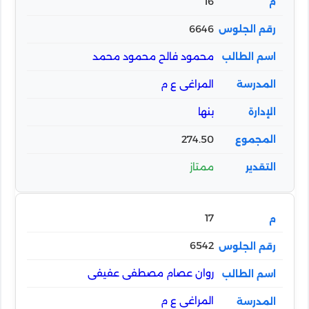
16
6646
محمود فالح محمود محمد
المراغى ع م
بنها
274.50
ممتاز
17
6542
روان عصام مصطفى عفيفى
المراغى ع م