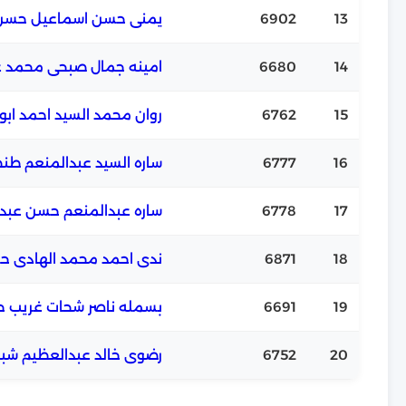
13
6902
يمنى حسن اسماعيل حسن
14
6680
امينه جمال صبحى محمد ع
15
6762
روان محمد السيد احمد ابوا
16
6777
ساره السيد عبدالمنعم طن
17
6778
ساره عبدالمنعم حسن عبد
18
6871
ندى احمد محمد الهادى ح
19
6691
بسمله ناصر شحات غريب 
20
6752
رضوى خالد عبدالعظيم شب