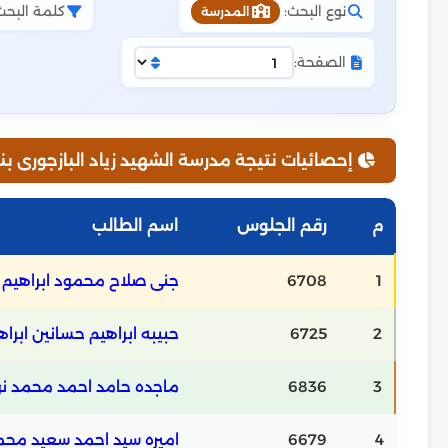
نوع البحث:
كلمة البحث
المدرسة
الصفحة:
إحصائيات نتيجة مدرسة الشهيد زياد البازجورى بن
م
رقم الجلوس
اسم الطالب
1
6708
جنى صلاح محمود ابراهيم
2
6725
حبيبه ابراهيم حسانين ابراه
3
6836
ماجده حامد احمد محمد ن
4
6679
اميره سيد احمد سعيد مح