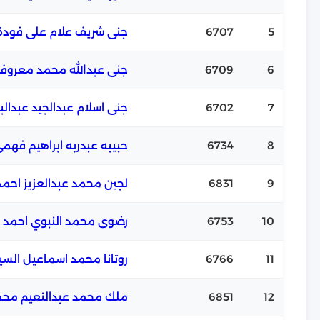
5
6707
جنى شريف علام على فودة
6
6709
جنى عبدالله محمد معرو
7
6702
جنى اسلام عبدالجيد عبدالب
8
6734
حبيبه عبدربه ابراهيم فهم
9
6831
لجين محمد عبدالعزيز احمد 
10
6753
رضوى محمد النبوي احمد
11
6766
روتانا محمد اسماعيل السي
12
6851
ملك محمد عبدالنعيم م