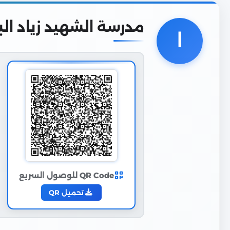
مدرسة الشهيد زياد الب
ا
QR Code للوصول السريع
تحميل QR