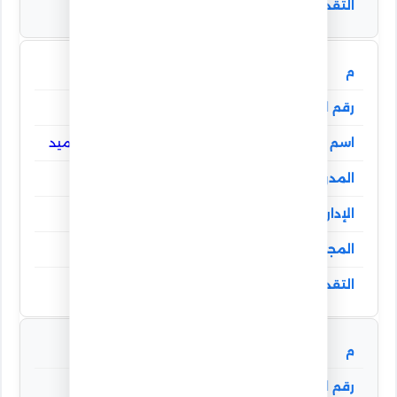
ممتاز
19
103324
عبدالله تامر عبدالواحد محمد عبدالحميد
الخصوص الرسمية لغات
الخصوص
274.00
ممتاز
20
103071