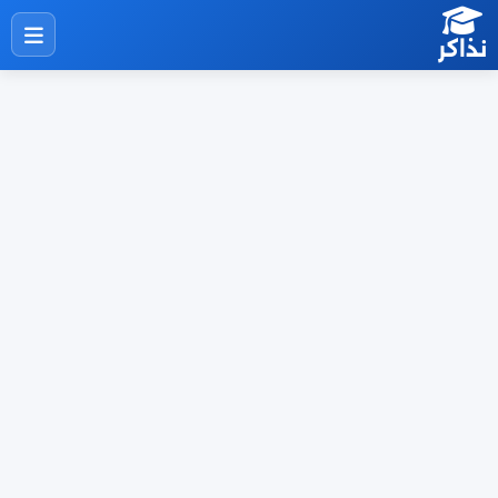
نذاكر