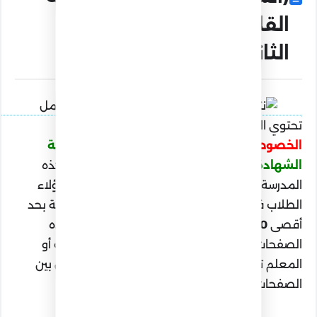
القليوبية الفصل الدراسي
الثاني 2026)
تحتوي الصفحة الحالية على نتيجة طلاب
مدرسة
الخصوص الرسمية لغات
بالكامل وذلك في
نتيجة
الشهادة الإعدادية محافظة القليوبية
، وتضم هذه
المدرسة حوالي
573
طالباً وطالبة، وتُعرض نتائج هؤلاء
الطلاب في حوالي
29
صفحة، بحيث تضم كل صفحة بحد
أقصى
20
طالباً وطالبةً، ويتم ترتيب الطلاب في هذه
الصفحات
تنازلياً بالمجموع
، ويمكنك عزيزي الطالب أو
المعلم تعديل طريقة الترتيب من الأعلى أو الانتقال بين
الصفحات بكل سهولة.