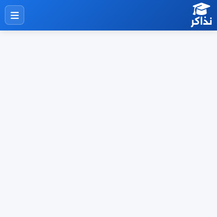
نذاكر