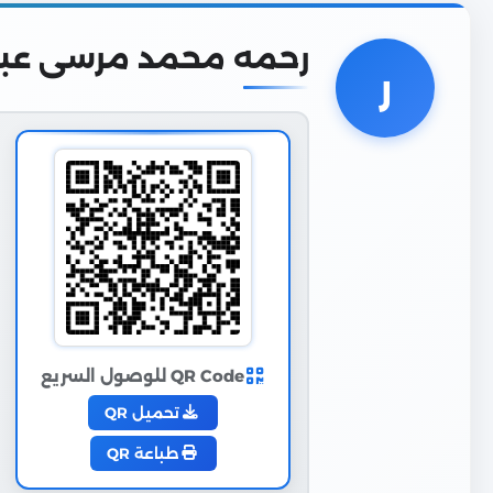
رحمه محمد مرسى عبدا
ر
QR Code للوصول السريع
تحميل QR
طباعة QR