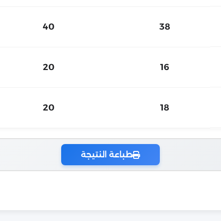
40
38
20
16
20
18
طباعة النتيجة