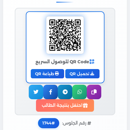
QR Code للوصول السريع
تحميل QR
طباعة QR
احتفل بنتيجة الطالب
رقم الجلوس:
1744