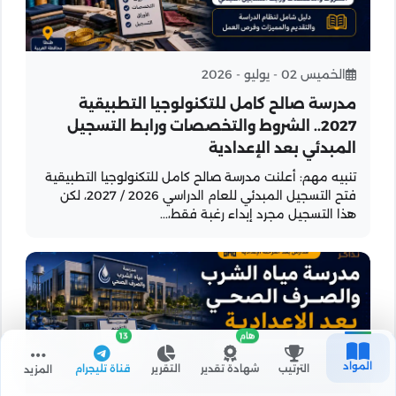
الخميس 02 - يوليو - 2026
مدرسة صالح كامل للتكنولوجيا التطبيقية
2027.. الشروط والتخصصات ورابط التسجيل
المبدئي بعد الإعدادية
تنبيه مهم: أعلنت مدرسة صالح كامل للتكنولوجيا التطبيقية
فتح التسجيل المبدئي للعام الدراسي 2026 / 2027، لكن
هذا التسجيل مجرد إبداء رغبة فقط،...
هام
13
المواد
الترتيب
شهادة تقدير
التقرير
قناة تليجرام
المزيد