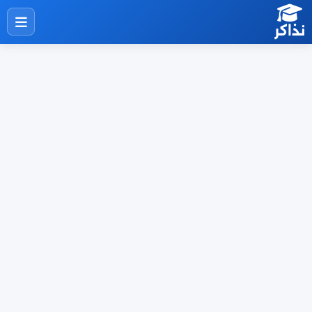
نذاكر