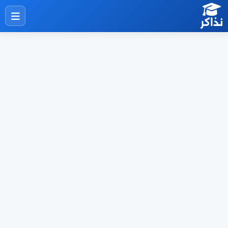
نذاكر