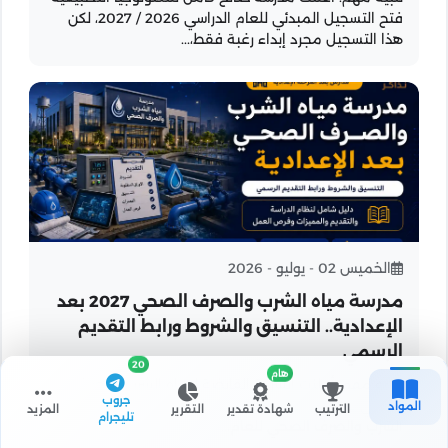
فتح التسجيل المبدئي للعام الدراسي 2026 / 2027، لكن
هذا التسجيل مجرد إبداء رغبة فقط،...
الخميس 02 - يوليو - 2026
مدرسة مياه الشرب والصرف الصحي 2027 بعد
الإعدادية.. التنسيق والشروط ورابط التقديم
الرسمي
20
هام
تنبيه مهم: أعلنت الشركة القابضة لمياه الشرب والصرف
جروب
الصحي فتح باب القبول بالمدارس الثانوية الفنية لمياه
المواد
الترتيب
شهادة تقدير
التقرير
المزيد
تليجرام
الشرب والصرف الصحي للعام...