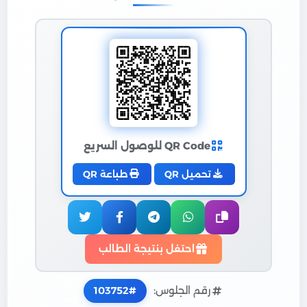
QR Code للوصول السريع
تحميل QR
طباعة QR
احتفل بنتيجة الطالب
رقم الجلوس:
103752