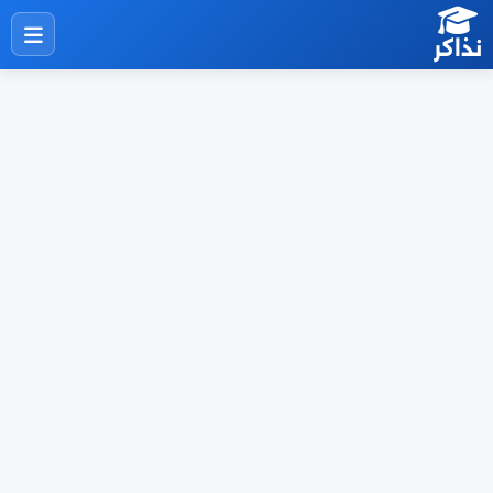
نذاكر