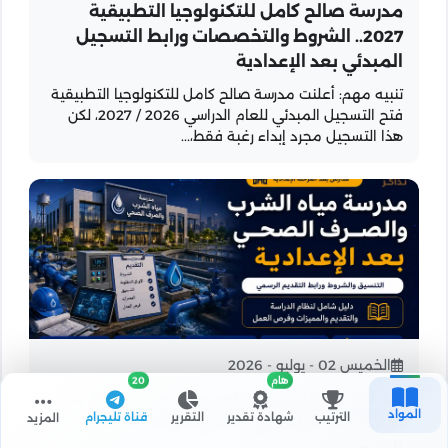
مدرسة صالح كامل للتكنولوجيا التطبيقية
2027.. الشروط والتخصصات ورابط التسجيل
المبدئي بعد الإعدادية
تنبيه مهم: أعلنت مدرسة صالح كامل للتكنولوجيا التطبيقية
فتح التسجيل المبدئي للعام الدراسي 2026 / 2027، لكن
هذا التسجيل مجرد إبداء رغبة فقط،...
الخميس 02 - يوليو - 2026
هام
20
مدرسة مياه الشرب والصرف الصحي 2027 بعد
المواد
الترتيب
شهادة تقدير
التقرير
قناة تليجرام
المزيد
الإعدادية.. التنسيق والشروط ورابط التقديم