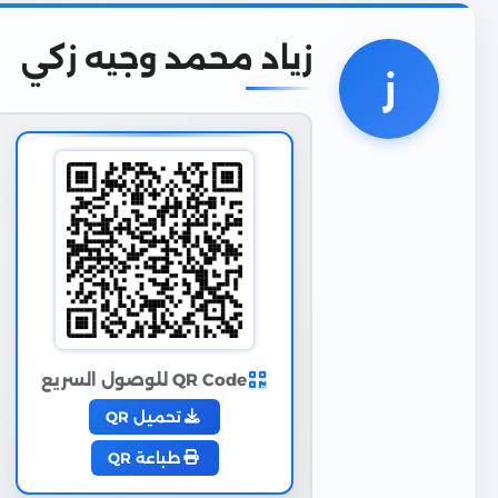
زياد محمد وجيه زكي
ز
QR Code للوصول السريع
تحميل QR
طباعة QR