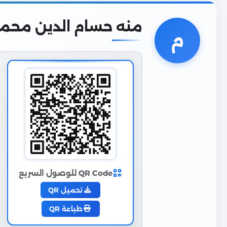
منه حسام الدين محمد 
م
QR Code للوصول السريع
تحميل QR
طباعة QR