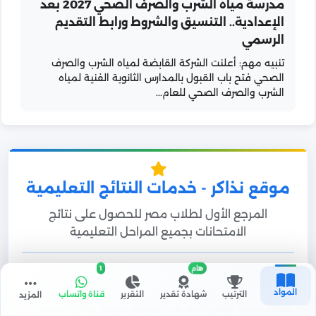
مدرسة مياه الشرب والصرف الصحي 2027 بعد
الإعدادية.. التنسيق والشروط ورابط التقديم
الرسمي
تنبيه مهم: أعلنت الشركة القابضة لمياه الشرب والصرف
الصحي فتح باب القبول بالمدارس الثانوية الفنية لمياه
الشرب والصرف الصحي للعام...
موقع نذاكر - خدمات النتائج التعليمية
المرجع الأول لطلاب مصر للحصول على نتائج
الامتحانات بجميع المراحل التعليمية
هام
1
أهلاً بكم في موقع
نذاكر
التعليمي لعرض نتائج
المواد
الترتيب
شهادة تقدير
التقرير
قناة واتساب
المزيد
الامتحانات، نقدم لكم في موقع بوابة نذاكر نتيجة