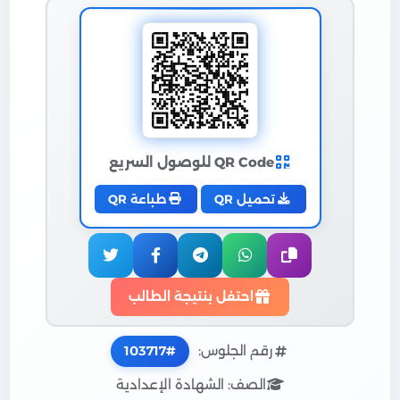
QR Code للوصول السريع
تحميل QR
طباعة QR
احتفل بنتيجة الطالب
رقم الجلوس:
103717
الصف: الشهادة الإعدادية