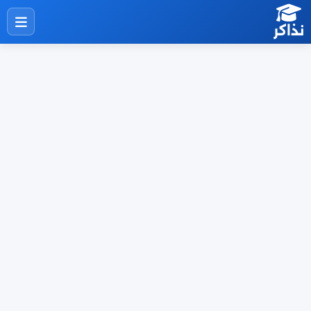
نذاكر