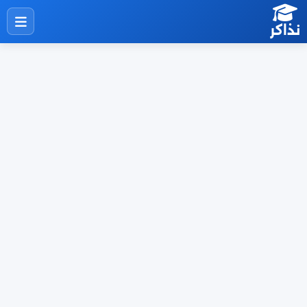
نذاكر