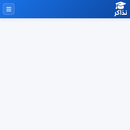
نذاكر