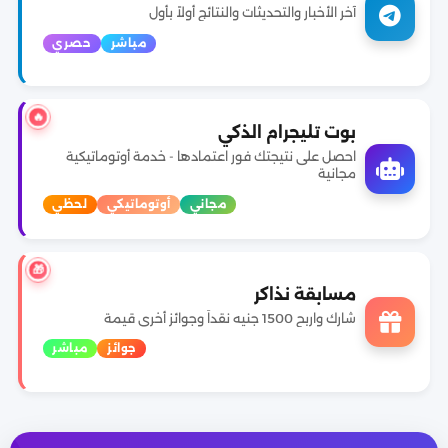
آخر الأخبار والتحديثات والنتائج أولاً بأول
مباشر
حصري
🔥
بوت تليجرام الذكي
احصل على نتيجتك فور اعتمادها - خدمة أوتوماتيكية
مجانية
مجاني
أوتوماتيكي
لحظي
🎁
مسابقة نذاكر
شارك واربح 1500 جنيه نقداً وجوائز أخرى قيمة
جوائز
مباشر