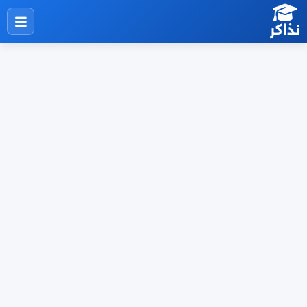
نذاكر