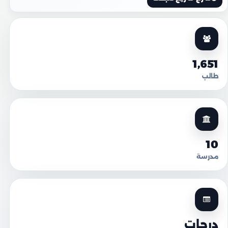
1,651
طالب
10
مدرسة
درجات