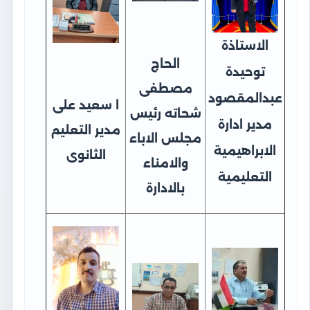
الاستاذة
الحاج
توحيدة
مصطفى
عبدالمقصود
ا سعيد على
شحاته رئيس
مدير ادارة
مدير التعليم
مجلس الاباء
الابراهيمية
الثانوى
والامناء
التعليمية
بالادارة