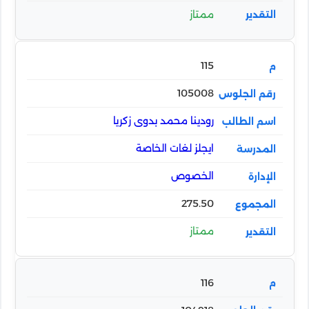
ممتاز
115
105008
رودينا محمد بدوى زكريا
ايجلز لغات الخاصة
الخصوص
275.50
ممتاز
116