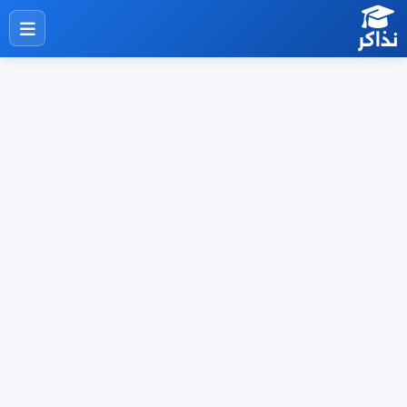
نذاكر