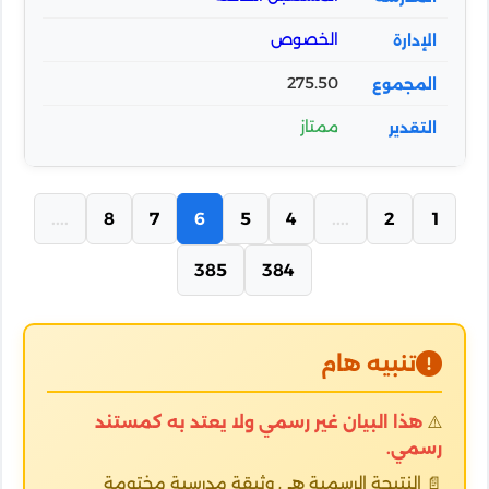
الخصوص
275.50
ممتاز
....
8
7
6
5
4
....
2
1
385
384
تنبيه هام
⚠️
هذا البيان غير رسمي ولا يعتد به كمستند
رسمي.
📄 النتيجة الرسمية هي وثيقة مدرسية مختومة