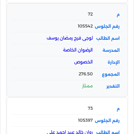
72
105542
لوجى فرج رمضان يوسف
الرضوان الخاصة
الخصوص
276.50
ممتاز
73
105397
روان خالد عيد احمد على