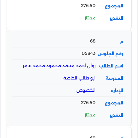
276.50
ممتاز
68
105843
روان احمد محمد محمود محمد عامر
ابو طالب الخاصة
الخصوص
276.50
ممتاز
69