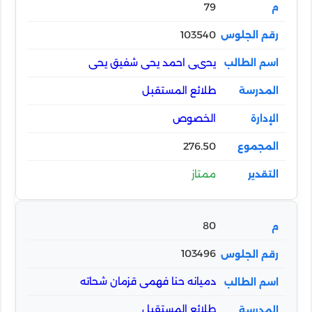
79
103540
يحىى احمد يحى شفيق يحى
طلائع المستقبل
الخصوص
276.50
ممتاز
80
103496
دميانه حنا فهمى قزمان شحاته
طلائع المستقبل