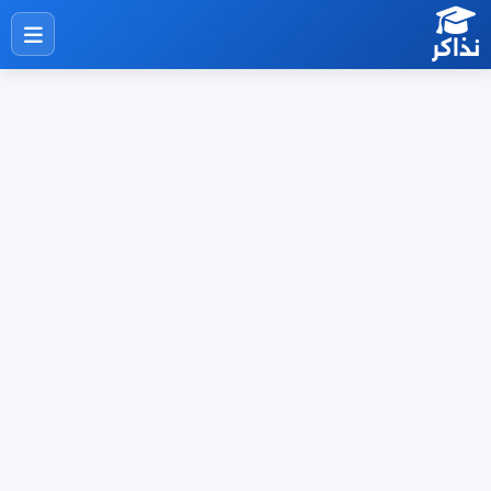
نذاكر