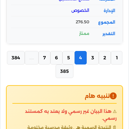
الخصوص
276.50
ممتاز
384
....
7
6
5
4
3
2
1
385
تنبيه هام
⚠️
هذا البيان غير رسمي ولا يعتد به كمستند
رسمي.
📄 النتيجة الرسمية هي وثيقة مدرسية مختومة